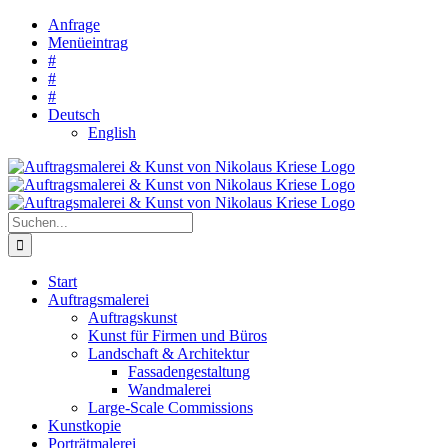
Zum
Anfrage
Inhalt
Menüeintrag
springen
#
#
#
Deutsch
English
Suche
nach:
Start
Auftragsmalerei
Auftragskunst
Kunst für Firmen und Büros
Landschaft & Architektur
Fassadengestaltung
Wandmalerei
Large-Scale Commissions
Kunstkopie
Porträtmalerei