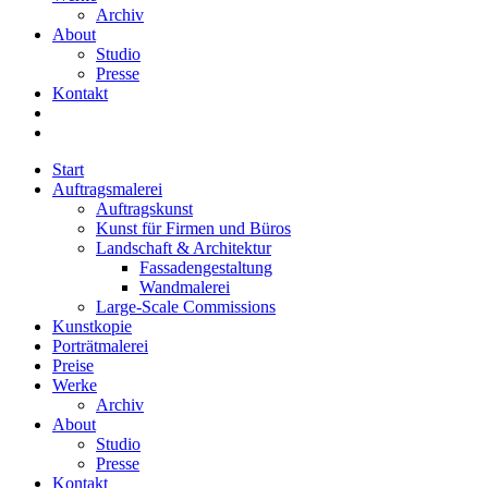
Archiv
About
Studio
Presse
Kontakt
Start
Auftragsmalerei
Auftragskunst
Kunst für Firmen und Büros
Landschaft & Architektur
Fassadengestaltung
Wandmalerei
Large-Scale Commissions
Kunstkopie
Porträtmalerei
Preise
Werke
Archiv
About
Studio
Presse
Kontakt