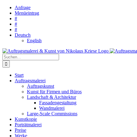
Zum
Anfrage
Inhalt
Menüeintrag
springen
#
#
#
Deutsch
English
Suche
nach:
Start
Auftragsmalerei
Auftragskunst
Kunst für Firmen und Büros
Landschaft & Architektur
Fassadengestaltung
Wandmalerei
Large-Scale Commissions
Kunstkopie
Porträtmalerei
Preise
Werke