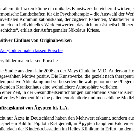
r allem für Praxen könne ein unikales Kunstwerk bereichernd wirken, 
rmonische Landschaften für die Psychotherapie – die Auswahl der Werk
nverbalen Kommunikationskanal, der zugleich Patienten, Mitarbeiter und
nn ich ein individuelles Werk entwerfen, das nicht nur ästhetisch überze
schichte“, erklärt der Auftragsmaler Nikolaus Kriese.
sitiver Einfluss von Originalwerken
rylbilder malen lassen Porsche
ne Studie aus dem Jahr 2006 an der Mays Clinic im M.D. Anderson Hosp
sgewählten Motive positiv. Die Kunstwerke, die gezielt nach therapeut
ten positive Ablenkung und verbesserten die wahrgenommene Pflegequal
rkenden Krankenhaus eine wohnlichere Atmosphäre verliehen.
n einer Zeit, in der Gesundheitseinrichtungen zunehmend standardisiert
aftvolles Statement für eine patientenorientierte und menschliche Medizi
ftragskunst von Ägypten bis L.A.
cht nur Ärzte in Deutschland haben den Mehrwert erkannt, sondern auc
ispiel ein Bild für Pipilotti Rist gemalt, in Ägypten hängt ein Bild ei
ßendach der Kinderkrebsstation im Helios Klinikum in Erfurt, an dem 