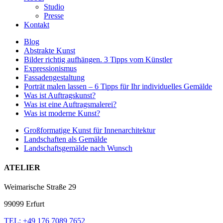
Studio
Presse
Kontakt
Blog
Abstrakte Kunst
Bilder richtig aufhängen. 3 Tipps vom Künstler
Expressionismus
Fassadengestaltung
Porträt malen lassen – 6 Tipps für Ihr individuelles Gemälde
Was ist Auftragskunst?
Was ist eine Auftragsmalerei?
Was ist moderne Kunst?
Großformatige Kunst für Innenarchitektur
Landschaften als Gemälde
Landschaftsgemälde nach Wunsch
ATELIER
Weimarische Straße 29
99099 Erfurt
TEL: +49 176 7089 7652