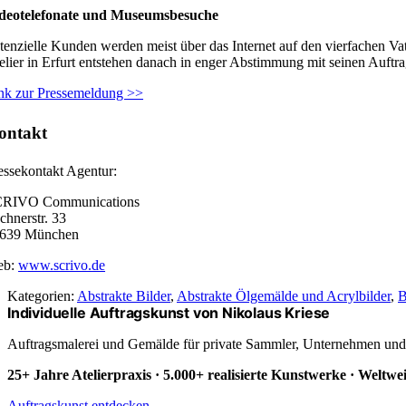
deotelefonate und Museumsbesuche
tenzielle Kunden werden meist über das Internet auf den vierfachen Vat
elier in Erfurt entstehen danach in enger Abstimmung mit seinen Auftra
nk zur Pressemeldung >>
ontakt
essekontakt Agentur:
RIVO Communications
chnerstr. 33
639 München
eb:
www.scrivo.de
Kategorien:
Abstrakte Bilder
,
Abstrakte Ölgemälde und Acrylbilder
,
B
Individuelle Auftragskunst von Nikolaus Kriese
Auftragsmalerei und Gemälde für private Sammler, Unternehmen und ar
25+ Jahre Atelierpraxis · 5.000+ realisierte Kunstwerke · Weltwe
Auftragskunst entdecken