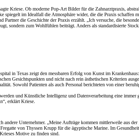
sagte Kriese. Ob moderne Pop-Art Bilder für die Zahnarztpraxis, abstr
e spiegelt im Idealfall die Atmosphäre wider, die die Praxis schaffe
 Partner die Geschichte der Praxis erzählt. „Ich versuche, die besond
ugt, sondern zum Wohlfühlen beiträgt. Anders als standardisierte Stockf
ital in Texas zeigt den messbaren Erfolg von Kunst im Krankenhaus: 
ischen Gesichtspunkten und nicht nach rein ästhetischen Kriterien ausg
ität. Sowohl Patienten als auch Personal berichteten von einer beruh
 werden und Künstliche Intelligenz und Datenverarbeitung eine immer g
n“, erklärt Kriese.
h andere Unternehmer. „Meine Aufträge kommen mittlerweile aus der g
ner Fregatte von Thyssen Krupp für die ägyptische Marine. Im Gesundheit
Krieses Motive zu finden sind.