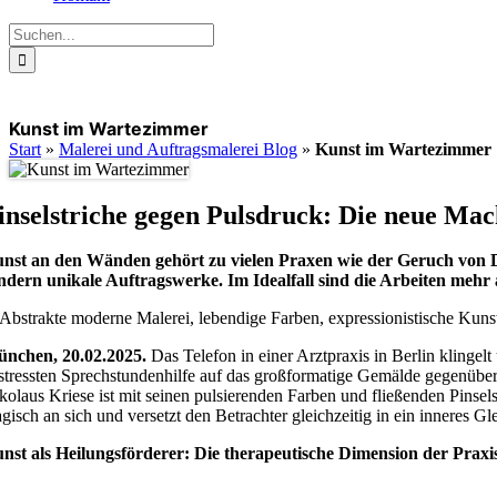
Suche
nach:
Kunst im Wartezimmer
Start
»
Malerei und Auftragsmalerei Blog
»
Kunst im Wartezimmer
inselstriche gegen Pulsdruck: Die neue M
unst an den Wänden gehört zu vielen Praxen wie der Geruch von D
ndern unikale Auftragswerke. Im Idealfall sind die Arbeiten mehr 
nchen, 20.02.2025.
Das Telefon in einer Arztpraxis in Berlin klingel
stressten Sprechstundenhilfe auf das großformatige Gemälde gegenübe
kolaus Kriese ist mit seinen pulsierenden Farben und fließenden Pinsels
gisch an sich und versetzt den Betrachter gleichzeitig in ein inneres Gl
nst als Heilungsförderer: Die therapeutische Dimension der Praxi