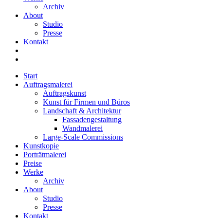
Archiv
About
Studio
Presse
Kontakt
Start
Auftragsmalerei
Auftragskunst
Kunst für Firmen und Büros
Landschaft & Architektur
Fassadengestaltung
Wandmalerei
Large-Scale Commissions
Kunstkopie
Porträtmalerei
Preise
Werke
Archiv
About
Studio
Presse
Kontakt