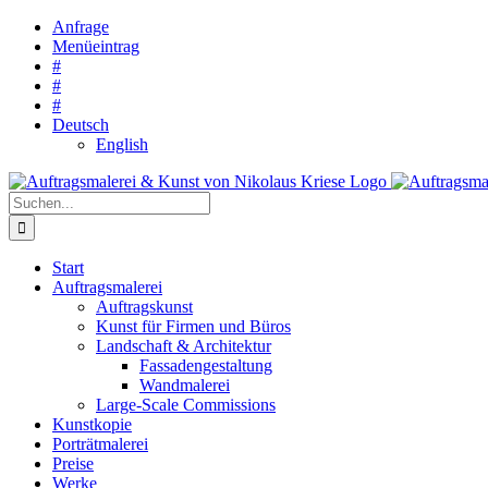
Zum
Anfrage
Inhalt
Menüeintrag
springen
#
#
#
Deutsch
English
Suche
nach:
Start
Auftragsmalerei
Auftragskunst
Kunst für Firmen und Büros
Landschaft & Architektur
Fassadengestaltung
Wandmalerei
Large-Scale Commissions
Kunstkopie
Porträtmalerei
Preise
Werke