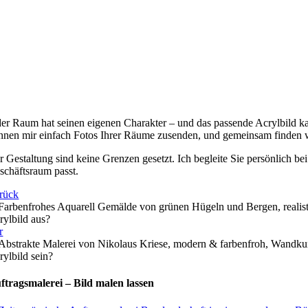
der Raum hat seinen eigenen Charakter – und das passende Acrylbild ka
nnen mir einfach Fotos Ihrer Räume zusenden, und gemeinsam finden w
r Gestaltung sind keine Grenzen gesetzt. Ich begleite Sie persönlich 
schäftsraum passt.
rück
rylbild aus?
r
rylbild sein?
ftragsmalerei – Bild malen lassen