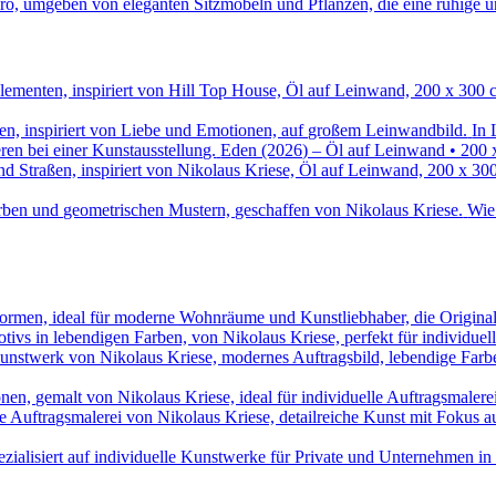
In 
Eden (2026) – Öl auf Leinwand • 200
Wie