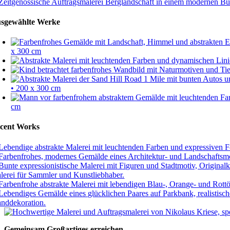
sgewählte Werke
x 300 cm
• 200 x 300 cm
cm
cent Works
Gemeinsam Großartiges erreichen