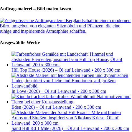
Auftragsmalerei – Bild malen lassen
Ausgewählte Werke
Hill Top House (2026) – Öl auf Leinwand • 200 x 300 cm
In Love (2026) – Öl auf Leinwand • 200 x 300 cm
Eden (2026) – Öl auf Leinwand • 200 x 300 cm
Sand Hill Rd 1 Mile (2026) – Öl auf Leinwand • 200 x 300 cm