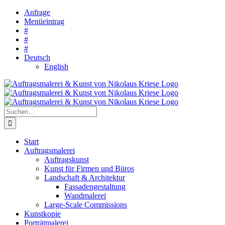
Zum
Anfrage
Inhalt
Menüeintrag
springen
#
#
#
Deutsch
English
Suche
nach:
Start
Auftragsmalerei
Auftragskunst
Kunst für Firmen und Büros
Landschaft & Architektur
Fassadengestaltung
Wandmalerei
Large-Scale Commissions
Kunstkopie
Porträtmalerei